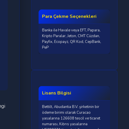
Para Çekme Seçenekleri
Banka ile Havale veya EFT, Papara,
Kripto Paralar, Jeton, CMT Cüzdan,
Payfix, Ecopayz, QR Kod, CepBank,
PeP
Lisans Bilgisi
ngi
Bettilt, Abudantia B.V. şirketinin bir
ödeme birimi olarak Curacao
yasalarına 126608 tescil ve ticaret
numarası, Kıbrıs yasalarına