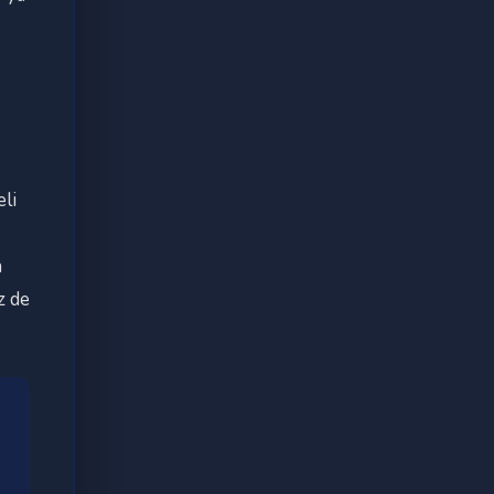
eli
a
z de