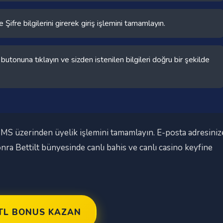
ifre bilgilerini girerek giriş işlemini tamamlayın.
tonuna tıklayın ve sizden istenilen bilgileri doğru bir şekilde
MS üzerinden üyelik işlemini tamamlayın. E-posta adresiniz
nra Bettilt bünyesinde canlı bahis ve canlı casino keyfine
 TL BONUS KAZAN