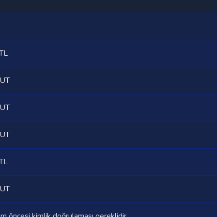
TL
UT
UT
UT
TL
UT
kim öncesi kimlik doğrulaması gereklidir